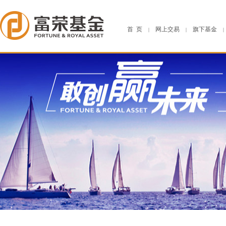
首 页
网上交易
旗下基金
|
|
|