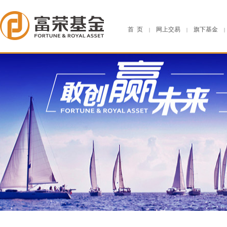
首 页
网上交易
旗下基金
|
|
|