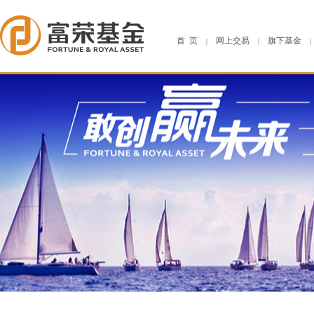
首 页
网上交易
旗下基金
|
|
|