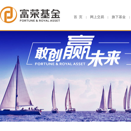
首 页
网上交易
旗下基金
|
|
|