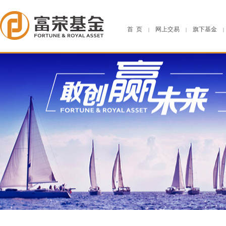
首 页
网上交易
旗下基金
|
|
|