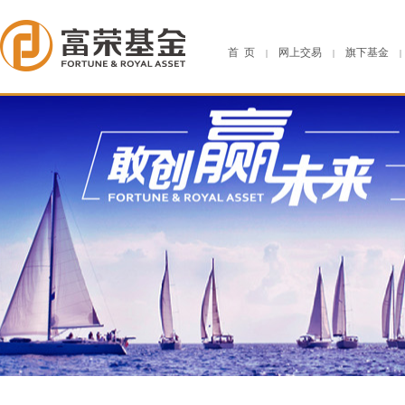
首 页
网上交易
旗下基金
|
|
|