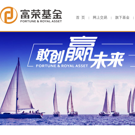
首 页
网上交易
旗下基金
|
|
|