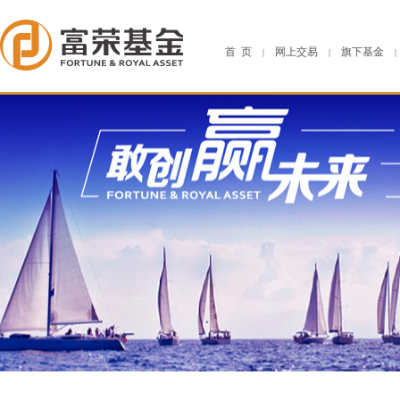
首 页
网上交易
旗下基金
|
|
|