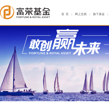
首 页
网上交易
旗下基金
|
|
|