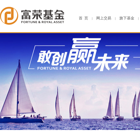
首 页
网上交易
旗下基金
|
|
|