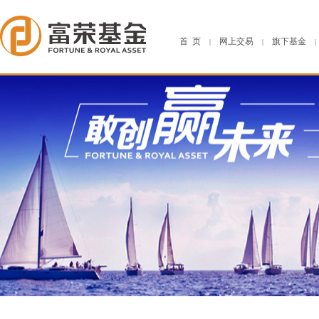
首 页
网上交易
旗下基金
|
|
|