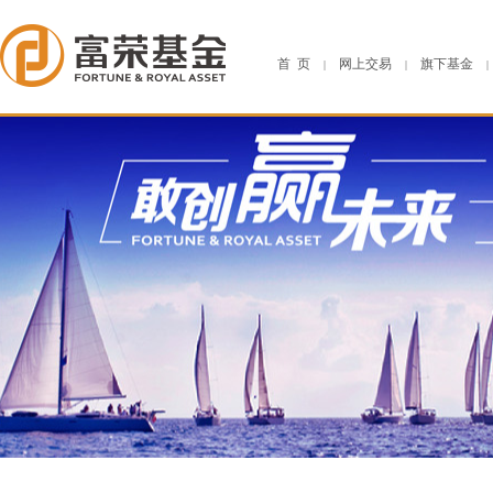
首 页
网上交易
旗下基金
|
|
|