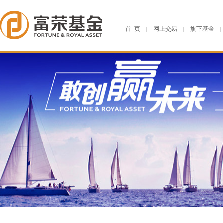
首 页
网上交易
旗下基金
|
|
|