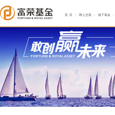
首 页
网上交易
旗下基金
|
|
|