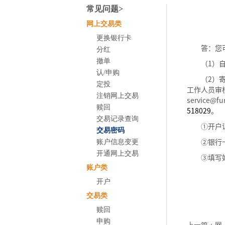
常见问题>
网上交易类
更换银行卡
答：您
分红
撤单
（
1
）
认/申购
（
2
）
定投
工作人员审
注销网上交易
service@fu
赎回
518029
。
交易记录查询
①开户
交易密码
②
银行
账户信息变更
开通网上交易
③
填写
账户类
开户
交易类
赎回
申购