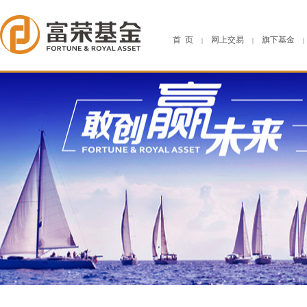
首 页
网上交易
旗下基金
|
|
|