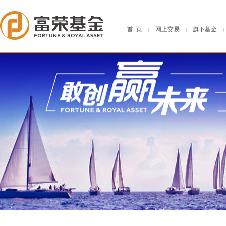
首 页
网上交易
旗下基金
|
|
|