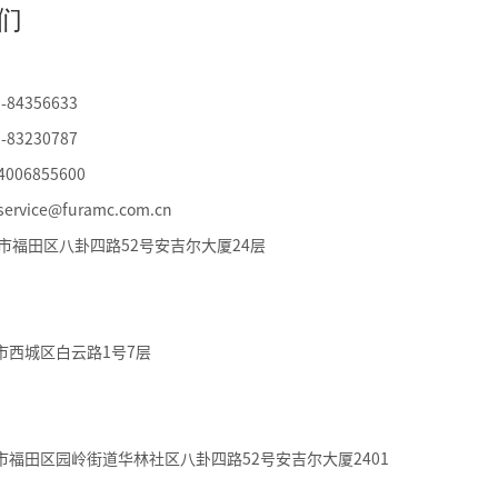
们
-84356633
-83230787
006855600
rvice@furamc.com.cn
市福田区八卦四路52号安吉尔大厦24层
市西城区白云路1号7层
市福田区园岭街道华林社区八卦四路52号安吉尔大厦2401