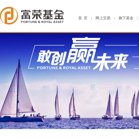
首 页
网上交易
旗下基金
|
|
|