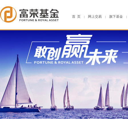
首 页
网上交易
旗下基金
|
|
|