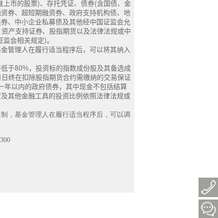
准上市的股票)、存托凭证、债券(含国债、金
融资券、超短期融资券、政府支持机构债、地
债券、中小企业私募债及其他经中国证监会允
证、资产支持证券、股指期货以及法律法规或中
证监会相关规定)。
基金管理人在履行适当程序后，可以将其纳入
低于80%，投资标的指数成份股及其备选成
日日终在扣除股指期货合约需缴纳的交易保证
一年以内的政府债券，其中现金不包括结算
货及其他金融工具的投资比例依照法律法规或
限制，基金管理人在履行适当程序后，可以调
0300