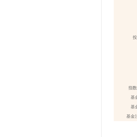
投
指数
基
基
基金