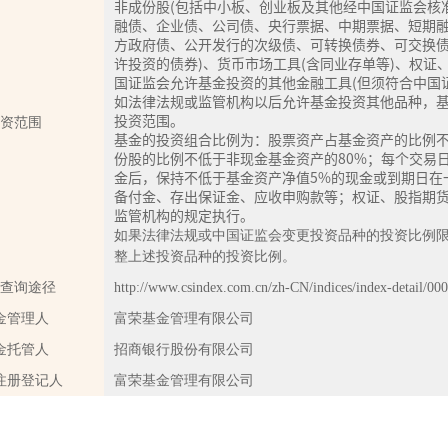
非成份股(包括中小板、创业板及其他经中国证监会核
融债、企业债、公司债、央行票据、中期票据、短期
方政府债、公开发行的次级债、可转换债券、可交换
许投资的债券)、货币市场工具(含同业存单等)、权
国证监会允许基金投资的其他金融工具(但须符合中国
如法律法规或监管机构以后允许基金投资其他品种，
投资范围。
资范围
基金的投资组合比例为：股票资产占基金资产的比例不
份股的比例不低于非现金基金资产的80%；每个交易
金后，保持不低于基金资产净值5%的现金或到期日在
备付金、存出保证金、应收申购款等；权证、股指期
监管机构的规定执行。
如果法律法规或中国证监会变更投资品种的投资比例
整上述投资品种的投资比例。
查询途径
http://www.csindex.com.cn/zh-CN/indices/index-detail/00
金管理人
富荣基金管理有限公司
金托管人
招商银行股份有限公司
注册登记人
富荣基金管理有限公司