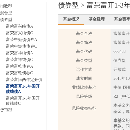
债券型 > 富荣富开1-
指数型
混合型
基金概况
基金经理
基金费
债券型
富荣富兴纯债A
富荣富兴纯债C
基金全称
富荣富开
富荣中短债债券A
基金简称
富荣富开
富荣中短债债券C
基金代码
006488
富荣富祥纯债A
富荣富祥纯债C
基金类型
债券型
富荣富乾债券A
运作方式
开放式
富荣富乾债券C
成立时间
2018年1
富荣富恒两年定开债
富荣富开1-3年国开
业绩比较基准
中债-国
债纯债A
风险等级
R2（中
富荣富开1-3年国开
债纯债C
本基金为
风险收益特征
货币型
基金，属
本基金的
存款、同