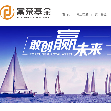
首 页
网上交易
旗下基金
|
|
|