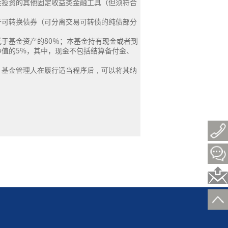
金投资的其他固定收益类金融工具（但须符合
于可转换债券（可分离交易可转债的纯债部分
于基金资产的80％；本基金持有现金或者到
值的5%，其中，现金不包括结算备付金、
，基金管理人在履行适当程序后，可以将其纳