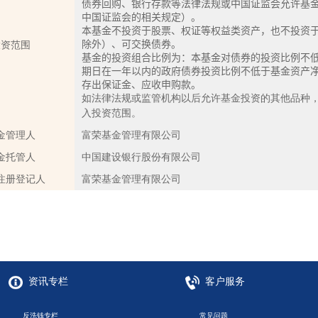
债券回购、银行存款等法律法规或中国证监会允许基
中国证监会的相关规定）。
本基金不投资于股票、权证等权益类资产，也不投资
除外）、可交换债券。
投资范围
基金的投资组合比例为：本基金对债券的投资比例不低
期日在一年以内的政府债券投资比例不低于基金资产净
存出保证金、应收申购款。
如法律法规或监管机构以后允许基金投资的其他品种
入投资范围。
金管理人
富荣基金管理有限公司
金托管人
中国建设银行股份有限公司
注册登记人
富荣基金管理有限公司
资讯专栏
客户服务
反洗钱专栏
常见问题