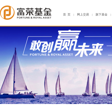
首 页
网上交易
旗下基金
|
|
|