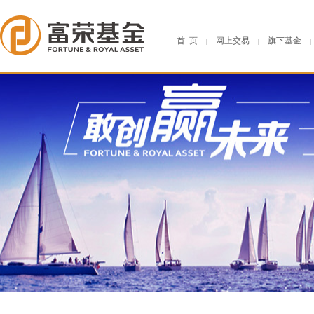
首 页
网上交易
旗下基金
|
|
|