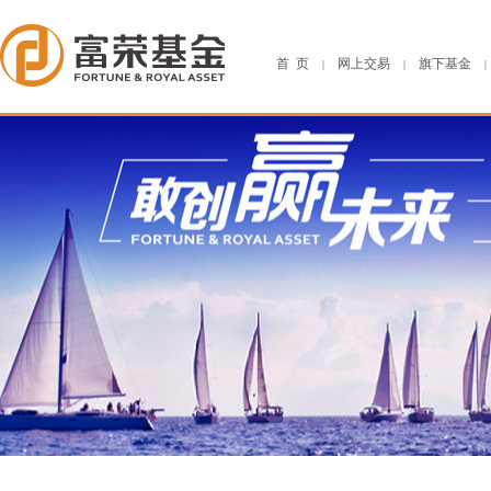
首 页
网上交易
旗下基金
|
|
|