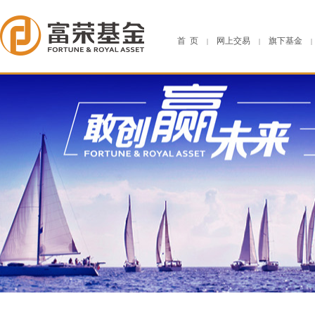
首 页
网上交易
旗下基金
|
|
|