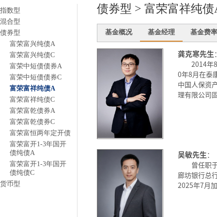
债券型 > 富荣富祥纯债
指数型
混合型
基金概况
基金经理
基金费
债券型
富荣富兴纯债A
龚克寒先生
富荣富兴纯债C
2014
富荣中短债债券A
0年8月在泰
富荣中短债债券C
中国人保资产
富荣富祥纯债A
理有限公司
富荣富祥纯债C
富荣富乾债券A
富荣富乾债券C
富荣富恒两年定开债
富荣富开1-3年国开
债纯债A
吴敏先生
：
曾任职
富荣富开1-3年国开
债纯债C
廊坊银行总
货币型
2025年