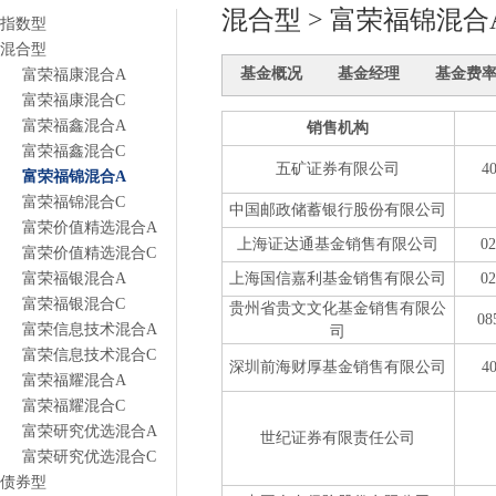
混合型 > 富荣福锦混合
指数型
混合型
基金概况
基金经理
基金费
富荣福康混合A
富荣福康混合C
富荣福鑫混合A
销售机构
富荣福鑫混合C
五矿证券有限公司
4
富荣福锦混合A
富荣福锦混合C
中国邮政储蓄银行股份有限公司
富荣价值精选混合A
上海证达通基金销售有限公司
0
富荣价值精选混合C
富荣福银混合A
上海国信嘉利基金销售有限公司
0
富荣福银混合C
贵州省贵文文化基金销售有限公
08
富荣信息技术混合A
司
富荣信息技术混合C
深圳前海财厚基金销售有限公司
4
富荣福耀混合A
富荣福耀混合C
富荣研究优选混合A
世纪证券有限责任公司
富荣研究优选混合C
债券型