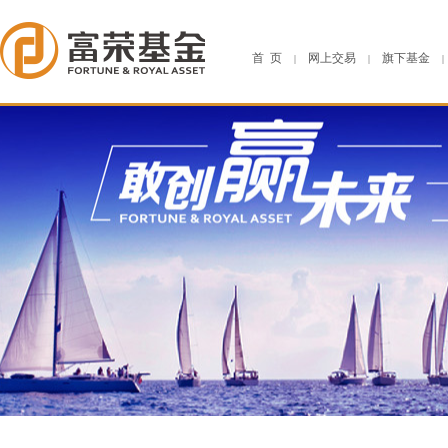
首 页
网上交易
旗下基金
|
|
|